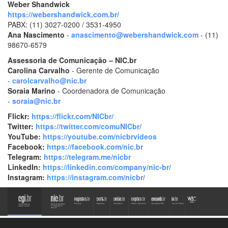
Weber Shandwick
https://webershandwick.com.br/
PABX: (11) 3027-0200 / 3531-4950
Ana Nascimento
-
anascimento@webershandwick.com
- (11)
98670-6579
Assessoria de Comunicação – NIC.br
Carolina Carvalho
- Gerente de Comunicação
-
carolcarvalho@nic.br
Soraia Marino
- Coordenadora de Comunicação
-
soraia@nic.br
Flickr:
https://flickr.com/NICbr/
Twitter:
https://twitter.com/comuNICbr/
YouTube:
https://youtube.com/nicbrvideos
Facebook:
https://facebook.com/nic.br
Telegram:
https://telegram.me/nicbr
LinkedIn:
https://linkedin.com/company/nic-br/
Instagram:
https://instagram.com/nicbr/