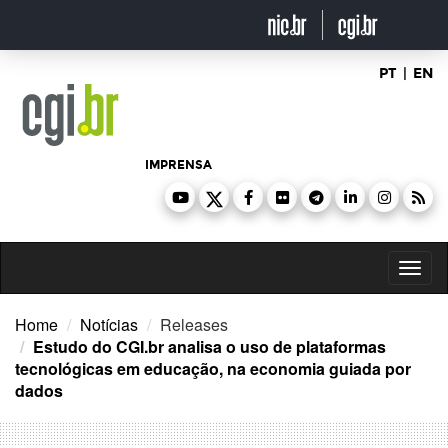
Ir
para
o
conteúdo
PT
|
EN
IMPRENSA
Toggl
naviga
Home
Notícias
Releases
Estudo do CGI.br analisa o uso de plataformas
tecnológicas em educação, na economia guiada por
dados