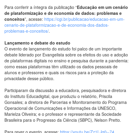
Para conferir a íntegra da publicação “
Educação em um cenário
de plataformização e de economia de dados: problemas e
conceitos
”, acesse:
https://cgi.br/publicacao/educacao-em-um-
cenario-de-plataformizacao-e-de-economia-dos-dados-
problemas-e-conceitos/
.
Lançamento e debate do estudo
O evento de lançamento do estudo foi palco de um importante
debate liderado por Evangelista sobre os efeitos do uso e adoção
de plataformas digitais no ensino e pesquisa durante a pandemia:
como essas plataformas têm utilizado os dados pessoais de
alunos e professores e quais os riscos para a proteção da
privacidade desse público.
Participaram da discussão a educadora, pesquisadora e diretora
do Instituto Educadigital, que produziu o relatório, Priscila
Gonsales; a diretora de Parcerias e Monitoramento do Programa
Operacional de Comunicações e Informações da UNESCO,
Marielza Oliveira; e o professor e representante da Sociedade
Brasileira para o Progresso da Ciência (SBPC), Nelson Pretto.
Para rever o evento, acesse:
https://youtu.be/Zz1LJq0--74
.