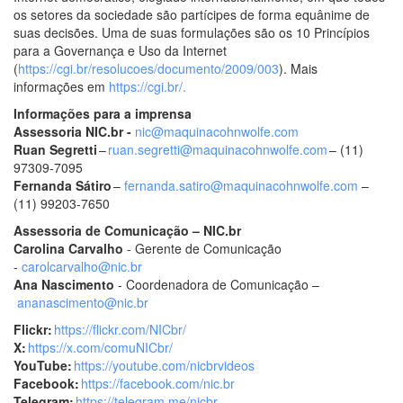
os setores da sociedade são partícipes de forma equânime de
suas decisões. Uma de suas formulações são os 10 Princípios
para a Governança e Uso da Internet
(
https://cgi.br/resolucoes/documento/2009/003
). Mais
informações em
https://cgi.br/.
Informações para a imprensa
Assessoria NIC.br -
nic@maquinacohnwolfe.com
Ruan Segretti
–
ruan.segretti@maquinacohnwolfe.com
– (11)
97309-7095
Fernanda Sátiro
–
fernanda.satiro@maquinacohnwolfe.com
–
(11) 99203-7650
Assessoria de Comunicação – NIC.br
Carolina Carvalho
- Gerente de Comunicação
-
carolcarvalho@nic.br
Ana Nascimento
- Coordenadora de Comunicação –
ananascimento@nic.br
Flickr:
https://flickr.com/NICbr/
X:
https://x.com/comuNICbr/
YouTube:
https://youtube.com/nicbrvideos
Facebook:
https://facebook.com/nic.br
Telegram:
https://telegram.me/nicbr