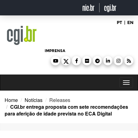
Ir
para
o
conteúdo
PT
|
EN
IMPRENSA
Toggl
naviga
Home
Notícias
Releases
CGI.br entrega proposta com sete recomendações
para aferição de idade prevista no ECA Digital