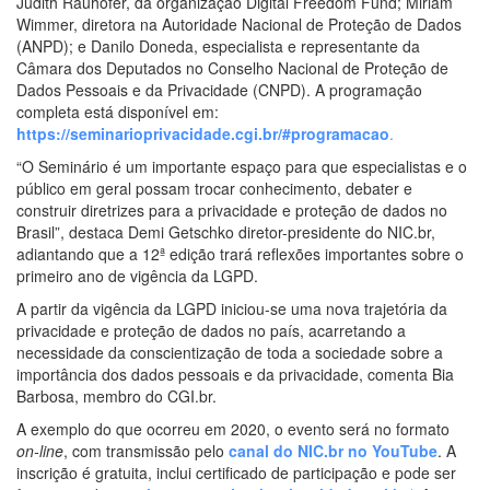
Judith Rauhofer, da organização Digital Freedom Fund; Miriam
Wimmer, diretora na Autoridade Nacional de Proteção de Dados
(ANPD); e Danilo Doneda, especialista e representante da
Câmara dos Deputados no Conselho Nacional de Proteção de
Dados Pessoais e da Privacidade (CNPD). A programação
completa está disponível em:
https://seminarioprivacidade.cgi.br/#programacao
.
“O Seminário é um importante espaço para que especialistas e o
público em geral possam trocar conhecimento, debater e
construir diretrizes para a privacidade e proteção de dados no
Brasil”, destaca Demi Getschko diretor-presidente do NIC.br,
adiantando que a 12ª edição trará reflexões importantes sobre o
primeiro ano de vigência da LGPD.
A partir da vigência da LGPD iniciou-se uma nova trajetória da
privacidade e proteção de dados no país, acarretando a
necessidade da conscientização de toda a sociedade sobre a
importância dos dados pessoais e da privacidade, comenta Bia
Barbosa, membro do CGI.br.
A exemplo do que ocorreu em 2020, o evento será no formato
on-line
, com transmissão pelo
canal do NIC.br no YouTube
. A
inscrição é gratuita, inclui certificado de participação e pode ser