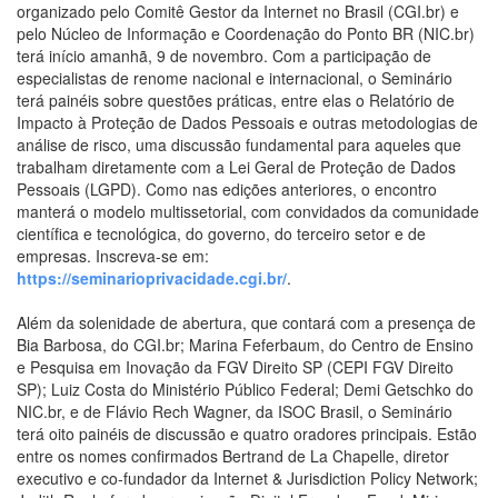
organizado pelo Comitê Gestor da Internet no Brasil (CGI.br) e
pelo Núcleo de Informação e Coordenação do Ponto BR (NIC.br)
terá início amanhã, 9 de novembro. Com a participação de
especialistas de renome nacional e internacional, o Seminário
terá painéis sobre questões práticas, entre elas o Relatório de
Impacto à Proteção de Dados Pessoais e outras metodologias de
análise de risco, uma discussão fundamental para aqueles que
trabalham diretamente com a Lei Geral de Proteção de Dados
Pessoais (LGPD). Como nas edições anteriores, o encontro
manterá o modelo multissetorial, com convidados da comunidade
científica e tecnológica, do governo, do terceiro setor e de
empresas. Inscreva-se em:
https://seminarioprivacidade.cgi.br/
.
Além da solenidade de abertura, que contará com a presença de
Bia Barbosa, do CGI.br; Marina Feferbaum, do Centro de Ensino
e Pesquisa em Inovação da FGV Direito SP (CEPI FGV Direito
SP); Luiz Costa do Ministério Público Federal; Demi Getschko do
NIC.br, e de Flávio Rech Wagner, da ISOC Brasil, o Seminário
terá oito painéis de discussão e quatro oradores principais. Estão
entre os nomes confirmados Bertrand de La Chapelle, diretor
executivo e co-fundador da Internet & Jurisdiction Policy Network;