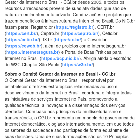
Gestor da Internet no Brasil - CGI.br desde 2005, e todos os
recursos arrecadados provem de suas atividades que são de
natureza eminentemente privada. Conduz ações e projetos que
trazem benefícios à infraestrutura da Internet no Brasil. Do NIC.br
fazem parte: Registro.br (
https://registro.br
), CERT.br
(
https://cert.br/
), Ceptro.br (
https://ceptro.br/
), Cetic.br
(
https://cetic.br/
), IX.br (
https://ix.br/
) e Ceweb.br
(
https://ceweb.br
), além de projetos como Internetsegura.br
(
https://internetsegura.br
) e Portal de Boas Práticas para
Internet no Brasil (
https://bcp.nic.br/
). Abriga ainda o escritório
do W3C Chapter São Paulo (
https://w3c.br/
).
Sobre o Comitê Gestor da Internet no Brasil - CGI.br
O Comitê Gestor da Internet no Brasil, responsável por
estabelecer diretrizes estratégicas relacionadas ao uso e
desenvolvimento da Internet no Brasil, coordena e integra todas
as iniciativas de serviços Internet no País, promovendo a
qualidade técnica, a inovação e a disseminação dos serviços
ofertados. Com base nos princípios do multissetorialismo e
transparência, o CGI.br representa um modelo de governança da
Internet democrático, elogiado internacionalmente, em que todos
os setores da sociedade são partícipes de forma equânime de
suas decisões. Uma de suas formulações são os 10 Princípios