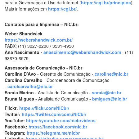
para a Governança e Uso da Internet (
https://cgi.br/principios
).
Mais informações em
https://cgi.br/
.
Contatos para a Imprensa – NIC.br:
Weber Shandwick
https://webershandwick.com.br/
PABX: (11) 3027-0200 / 3531-4950
Ana Nascimento -
anascimento@webershandwick.com
- (11)
98670-6579
Assessoria de Comunicação - NIC.br
Caroline D’Avo
- Gerente de Comunicação -
caroline@nic.br
Carolina Carvalho
- Coordenadora de Comunicação
-
carolcarvalho@nic.br
Soraia Marino
- Analista de Comunicação -
soraia@nic.br
Bruna Migues
- Analista de Comunicação -
bmigues@nic.br
Flickr:
https://flickr.com/NICbr/
Twitter:
https://twitter.com/comuNICbr/
YouTube:
https://youtube.com/nicbrvideos
Facebook:
https://facebook.com/nic.br
Telegram:
https://telegram.me/nicbr
LinkedIn:
https://linkedin.com/company/nic-br/