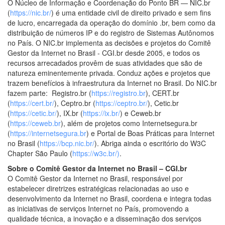
O Núcleo de Informação e Coordenação do Ponto BR — NIC.br
(
https://nic.br/
) é uma entidade civil de direito privado e sem fins
de lucro, encarregada da operação do domínio .br, bem como da
distribuição de números IP e do registro de Sistemas Autônomos
no País. O NIC.br implementa as decisões e projetos do Comitê
Gestor da Internet no Brasil - CGI.br desde 2005, e todos os
recursos arrecadados provêm de suas atividades que são de
natureza eminentemente privada. Conduz ações e projetos que
trazem benefícios à infraestrutura da Internet no Brasil. Do NIC.br
fazem parte: Registro.br (
https://registro.br
), CERT.br
(
https://cert.br/
), Ceptro.br (
https://ceptro.br/
), Cetic.br
(
https://cetic.br/
), IX.br (
https://ix.br/
) e Ceweb.br
(
https://ceweb.br
), além de projetos como Internetsegura.br
(
https://internetsegura.br
) e Portal de Boas Práticas para Internet
no Brasil (
https://bcp.nic.br/
). Abriga ainda o escritório do W3C
Chapter São Paulo (
https://w3c.br/)
.
Sobre o Comitê Gestor da Internet no Brasil – CGI.br
O Comitê Gestor da Internet no Brasil, responsável por
estabelecer diretrizes estratégicas relacionadas ao uso e
desenvolvimento da Internet no Brasil, coordena e integra todas
as iniciativas de serviços Internet no País, promovendo a
qualidade técnica, a inovação e a disseminação dos serviços