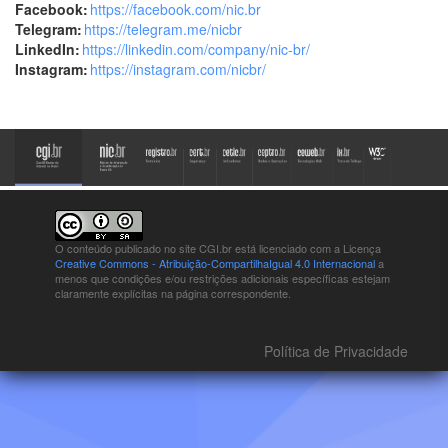
Facebook:
https://facebook.com/nic.br
Telegram:
https://telegram.me/nicbr
LinkedIn:
https://linkedin.com/company/nic-br/
Instagram:
https://instagram.com/nicbr/
O conteúdo publicado no site CGI.br está
licenciado com a Licença
Creative Commons - Atribuição-CompartilhaIgual 4.0 Internacional
a
menos que condições e/ou restrições adicionais específicas estejam
claramente explícitas na página correspondente.
Política de Privacidade