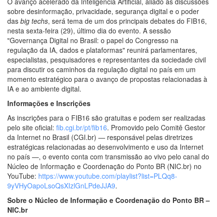
O avanço acelerado da Inteligência Artificial, aliado às discussões
sobre desinformação, privacidade, segurança digital e o poder
das
big techs
, será tema de um dos principais debates do FIB16,
nesta sexta-feira (29), último dia do evento. A sessão
"Governança Digital no Brasil: o papel do Congresso na
regulação da IA, dados e plataformas" reunirá parlamentares,
especialistas, pesquisadores e representantes da sociedade civil
para discutir os caminhos da regulação digital no país em um
momento estratégico para o avanço de propostas relacionadas à
IA e ao ambiente digital.
Informações e Inscrições
As inscrições para o FIB16 são gratuitas e podem ser realizadas
pelo site oficial:
fib.cgi.br/pt/fib16
. Promovido pelo Comitê Gestor
da Internet no Brasil (CGI.br) — responsável pelas diretrizes
estratégicas relacionadas ao desenvolvimento e uso da Internet
no país —, o evento conta com transmissão ao vivo pelo canal do
Núcleo de Informação e Coordenação do Ponto BR (NIC.br) no
YouTube:
https://www.youtube.com/playlist?list=PLQq8-
9yVHyOapoLsoQsXIzlGnLPdeJJA9
.
Sobre o Núcleo de Informação e Coordenação do Ponto BR –
NIC.br