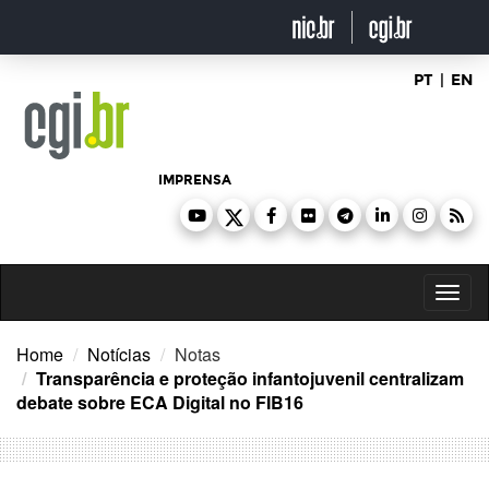
Ir
para
o
conteúdo
PT
|
EN
IMPRENSA
Toggl
naviga
Home
Notícias
Notas
Transparência e proteção infantojuvenil centralizam
debate sobre ECA Digital no FIB16