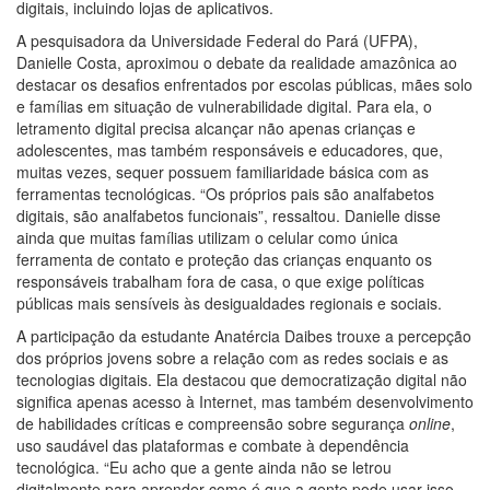
digitais, incluindo lojas de aplicativos.
A pesquisadora da Universidade Federal do Pará (UFPA),
Danielle Costa, aproximou o debate da realidade amazônica ao
destacar os desafios enfrentados por escolas públicas, mães solo
e famílias em situação de vulnerabilidade digital. Para ela, o
letramento digital precisa alcançar não apenas crianças e
adolescentes, mas também responsáveis e educadores, que,
muitas vezes, sequer possuem familiaridade básica com as
ferramentas tecnológicas. “Os próprios pais são analfabetos
digitais, são analfabetos funcionais”, ressaltou. Danielle disse
ainda que muitas famílias utilizam o celular como única
ferramenta de contato e proteção das crianças enquanto os
responsáveis trabalham fora de casa, o que exige políticas
públicas mais sensíveis às desigualdades regionais e sociais.
A participação da estudante Anatércia Daibes trouxe a percepção
dos próprios jovens sobre a relação com as redes sociais e as
tecnologias digitais. Ela destacou que democratização digital não
significa apenas acesso à Internet, mas também desenvolvimento
de habilidades críticas e compreensão sobre segurança
online
,
uso saudável das plataformas e combate à dependência
tecnológica. “Eu acho que a gente ainda não se letrou
digitalmente para aprender como é que a gente pode usar isso