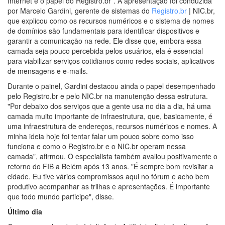
Internet e o papel do Registro.br”. A apresentação foi conduzida
por Marcelo Gardini, gerente de sistemas do
Registro.br
| NIC.br,
que explicou como os recursos numéricos e o sistema de nomes
de domínios são fundamentais para identificar dispositivos e
garantir a comunicação na rede. Ele disse que, embora essa
camada seja pouco percebida pelos usuários, ela é essencial
para viabilizar serviços cotidianos como redes sociais, aplicativos
de mensagens e e-mails.
Durante o painel, Gardini destacou ainda o papel desempenhado
pelo Registro.br e pelo NIC.br na manutenção dessa estrutura.
"Por debaixo dos serviços que a gente usa no dia a dia, há uma
camada muito importante de infraestrutura, que, basicamente, é
uma infraestrutura de endereços, recursos numéricos e nomes. A
minha ideia hoje foi tentar falar um pouco sobre como isso
funciona e como o Registro.br e o NIC.br operam nessa
camada", afirmou. O especialista também avaliou positivamente o
retorno do FIB a Belém após 13 anos. "É sempre bom revisitar a
cidade. Eu tive vários compromissos aqui no fórum e acho bem
produtivo acompanhar as trilhas e apresentações. É importante
que todo mundo participe", disse.
Último dia