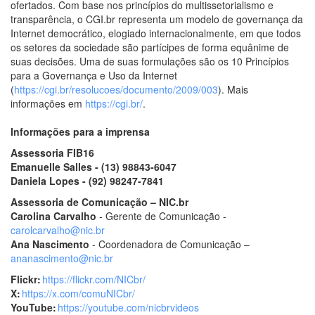
ofertados. Com base nos princípios do multissetorialismo e
transparência, o CGI.br representa um modelo de governança da
Internet democrático, elogiado internacionalmente, em que todos
os setores da sociedade são partícipes de forma equânime de
suas decisões. Uma de suas formulações são os 10 Princípios
para a Governança e Uso da Internet
(
https://cgi.br/resolucoes/documento/2009/003
). Mais
informações em
https://cgi.br/
.
Informações para a imprensa
Assessoria FIB16
Emanuelle Salles - (13) 98843-6047
Daniela Lopes - (92) 98247-7841
Assessoria de Comunicação – NIC.br
Carolina Carvalho
- Gerente de Comunicação -
carolcarvalho@nic.br
Ana Nascimento
- Coordenadora de Comunicação –
ananascimento@nic.br
Flickr:
https://flickr.com/NICbr/
X:
https://x.com/comuNICbr/
YouTube:
https://youtube.com/nicbrvideos