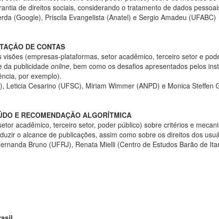
rantia de direitos sociais, considerando o tratamento de dados pessoai
erda (Google), Priscila Evangelista (Anatel) e Sergio Amadeu (UFABC)
ESTAÇÃO DE CONTAS
 visões (empresas-plataformas, setor acadêmico, terceiro setor e pode
e da publicidade
online
, bem como os desafios apresentados pelos ins
ência, por exemplo).
b), Leticia Cesarino (UFSC), Miriam Wimmer (ANPD) e Monica Steffen 
TEÚDO E RECOMENDAÇÃO ALGORÍTMICA
setor acadêmico, terceiro setor, poder público) sobre critérios e mec
uzir o alcance de publicações, assim como sobre os direitos dos usuá
rnanda Bruno (UFRJ), Renata Mielli (Centro de Estudos Barão de Ita
asil