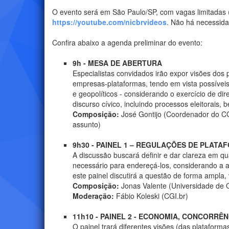
O evento será em São Paulo/SP, com vagas limitadas 
https://youtube.com/nicbrvideos
. Não há necessida
Confira abaixo a agenda preliminar do evento:
9h - MESA DE ABERTURA
Especialistas convidados irão expor visões dos
empresas-plataformas, tendo em vista possíveis 
e geopolíticos - considerando o exercício de di
discurso cívico, incluindo processos eleitorais
Composição:
José Gontijo (Coordenador do CG
assunto)
9h30 - PAINEL 1 – REGULAÇÕES DE PLATA
A discussão buscará definir e dar clareza em qu
necessário para endereçá-los, considerando a a
este painel discutirá a questão de forma ampla,
Composição:
Jonas Valente (Universidade de O
Moderação:
Fábio Koleski (CGI.br)
11h10 - PAINEL 2 - ECONOMIA, CONCORR
O painel trará diferentes visões (das platafor