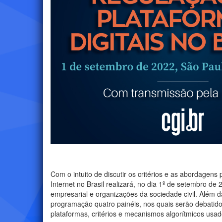
Com o intuito de discutir os critérios e as abordagens
Internet no Brasil realizará, no dia 1º de setembro d
empresarial e organizações da sociedade civil. Além 
programação quatro painéis, nos quais serão debati
plataformas, critérios e mecanismos algorítmicos usa