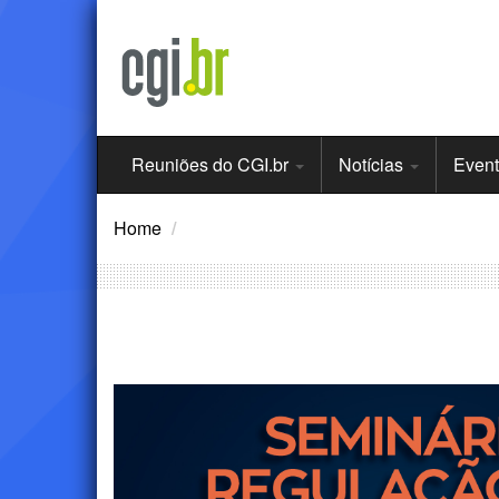
Ir
para
o
conteúdo
Menu
Reuniões do CGI.br
Notícias
Even
Principal
Home