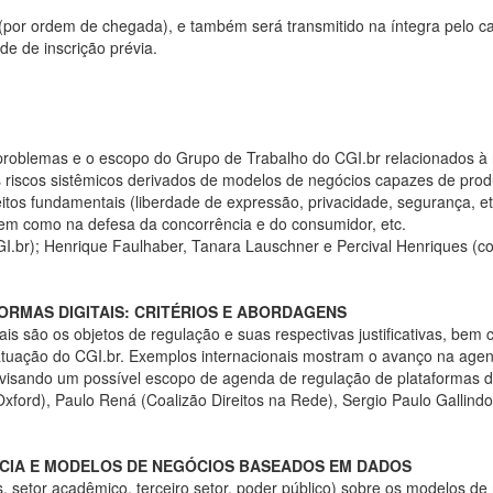
(por ordem de chegada), e também será transmitido na íntegra pelo c
de de inscrição prévia.
 problemas e o escopo do Grupo de Trabalho do CGI.br relacionados à 
riscos sistêmicos derivados de modelos de negócios capazes de produzi
reitos fundamentais (liberdade de expressão, privacidade, segurança, e
, bem como na defesa da concorrência e do consumidor, etc.
I.br); Henrique Faulhaber, Tanara Lauschner e Percival Henriques (c
FORMAS DIGITAIS: CRITÉRIOS E ABORDAGENS
ais são os objetos de regulação e suas respectivas justificativas, bem
tuação do CGI.br. Exemplos internacionais mostram o avanço na agenda 
 visando um possível escopo de agenda de regulação de plataformas dig
xford), Paulo Rená (Coalizão Direitos na Rede), Sergio Paulo Gallin
ÊNCIA E MODELOS DE NEGÓCIOS BASEADOS EM DADOS
mas, setor acadêmico, terceiro setor, poder público) sobre os modelos