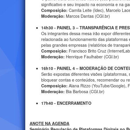
significativo e seu impacto na economia e na ga
Composição:
Camila Leite (Idec), Marcelo Lac
Moderação:
Marcos Dantas (CGI.br)
14h30 - PAINEL 3 – TRANSPARÊNCIA E PR
Os integrantes dessa mesa irão expor diferentes
relacionada ao funcionamento das plataformas 
pelas grandes empresas (relatórios de transpar
Composição:
Francisco Brito Cruz (InternetLa
Moderação:
Henrique Faulhaber (CGI.br)
16h10 - PAINEL 4 – MODERAÇÃO DE CON
Serão expostas diferentes visões (plataformas, 
bloquear contas e conteúdos, recomendar ou red
Composição:
Alana Rizzo (YouTube/Google), Fe
Moderação:
Bia Barbosa (CGI.br)
17h40 - ENCERRAMENTO
ANOTE NA AGENDA
Seminário Regulação de Plataformas Digitais no Br