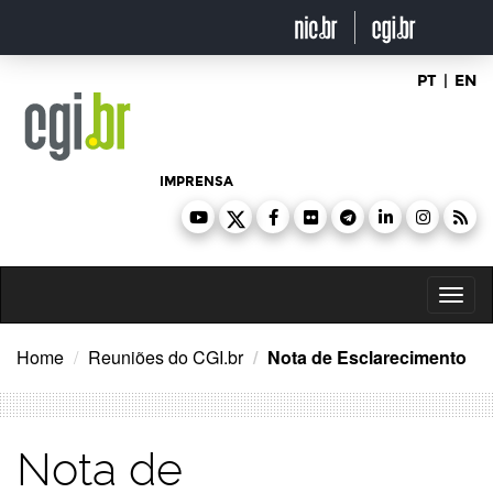
Ir
para
o
conteúdo
PT
|
EN
IMPRENSA
Toggl
naviga
Home
Reuniões do CGI.br
Nota de Esclarecimento
Nota de