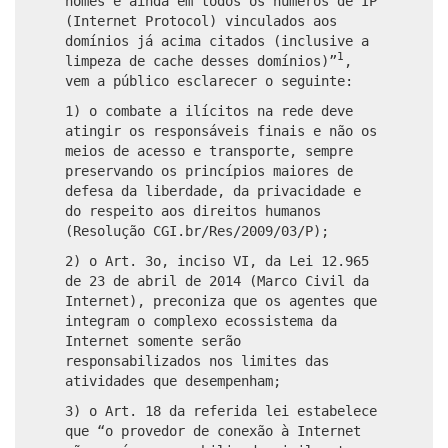
nomes e ainda em todos os números de IP
(Internet Protocol) vinculados aos
domínios já acima citados (inclusive a
1
limpeza de cache desses domínios)”
,
vem a público esclarecer o seguinte:
1) o combate a ilícitos na rede deve
atingir os responsáveis finais e não os
meios de acesso e transporte, sempre
preservando os princípios maiores de
defesa da liberdade, da privacidade e
do respeito aos direitos humanos
(Resolução CGI.br/Res/2009/03/P);
2) o Art. 3o, inciso VI, da Lei 12.965
de 23 de abril de 2014 (Marco Civil da
Internet), preconiza que os agentes que
integram o complexo ecossistema da
Internet somente serão
responsabilizados nos limites das
atividades que desempenham;
3) o Art. 18 da referida lei estabelece
que “o provedor de conexão à Internet