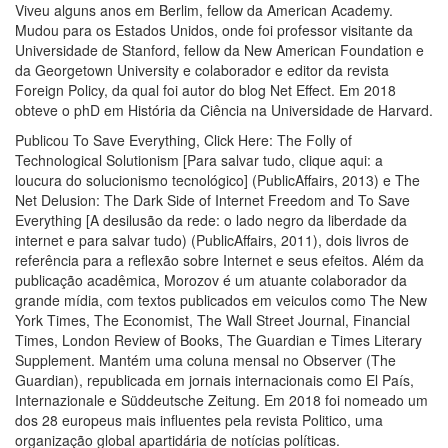
Viveu alguns anos em Berlim, fellow da American Academy.
Mudou para os Estados Unidos, onde foi professor visitante da
Universidade de Stanford, fellow da New American Foundation e
da Georgetown University e colaborador e editor da revista
Foreign Policy, da qual foi autor do blog Net Effect. Em 2018
obteve o phD em História da Ciência na Universidade de Harvard.
Publicou To Save Everything, Click Here: The Folly of
Technological Solutionism [Para salvar tudo, clique aqui: a
loucura do solucionismo tecnológico] (PublicAffairs, 2013) e The
Net Delusion: The Dark Side of Internet Freedom and To Save
Everything [A desilusão da rede: o lado negro da liberdade da
internet e para salvar tudo) (PublicAffairs, 2011), dois livros de
referência para a reflexão sobre Internet e seus efeitos. Além da
publicação acadêmica, Morozov é um atuante colaborador da
grande mídia, com textos publicados em veiculos como The New
York Times, The Economist, The Wall Street Journal, Financial
Times, London Review of Books, The Guardian e Times Literary
Supplement. Mantém uma coluna mensal no Observer (The
Guardian), republicada em jornais internacionais como El País,
Internazionale e Süddeutsche Zeitung. Em 2018 foi nomeado um
dos 28 europeus mais influentes pela revista Politico, uma
organização global apartidária de notícias políticas.