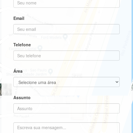
nome
no
campo
Informe
Email
seu
e-
mail
no
Informe
Telefone
campo
seu
telefone
no
campo
Área
Assunto
Assunto
Escreva
sua