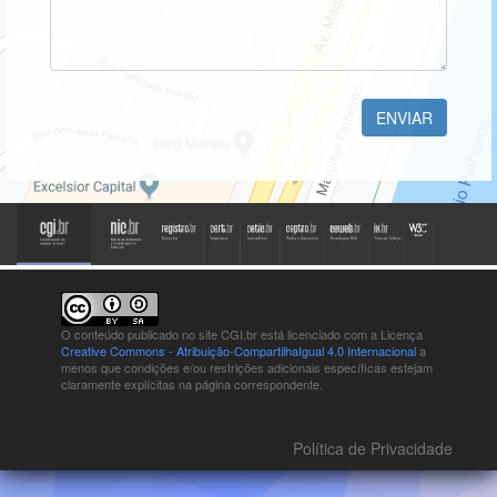
mensagem
ENVIAR
O conteúdo publicado no site CGI.br está
licenciado com a Licença
Creative Commons - Atribuição-CompartilhaIgual 4.0 Internacional
a
menos que condições e/ou restrições adicionais específicas estejam
claramente explícitas na página correspondente.
Política de Privacidade