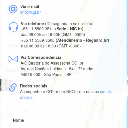
Via e-mail
info@cgi.br
Via telefone
(De segunda a sexta-feira)
+55 11 5509 3511 (
Sede - NIC.br
)
das 08:00h às 19:00h (GMT -0300)
+55 11 5509-3500
(Atendimento - Registro.br)
das 08:00 às 18:00 (GMT -0300)
Via Correspondência
A/C Diretoria de Assessoria CGI.br
Av. das Nações Unidas, 11541, 7º andar
04578-000 - São Paulo - SP
Redes sociais
Acompanhe o CGI.br e o NIC.br em nossos
canais
oficiais
.
Informe
Nome
seu