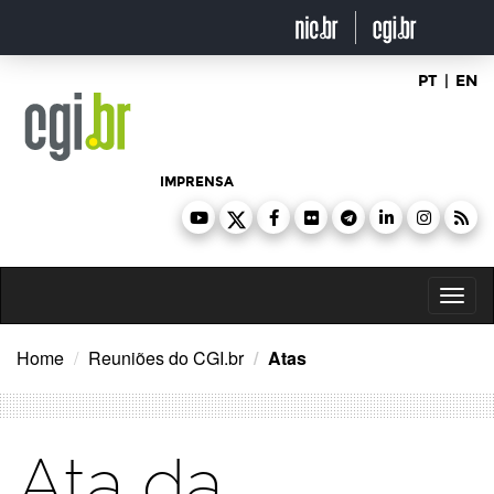
Ir
para
o
conteúdo
PT
|
EN
IMPRENSA
Toggl
naviga
Home
Reuniões do CGI.br
Atas
Ata da