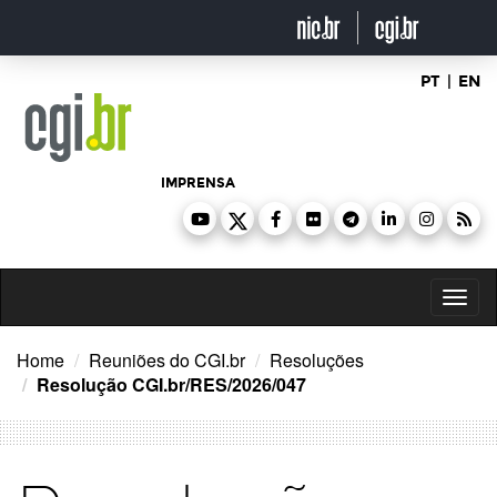
Ir
para
o
conteúdo
PT
|
EN
IMPRENSA
Toggl
naviga
Home
Reuniões do CGI.br
Resoluções
Resolução CGI.br/RES/2026/047