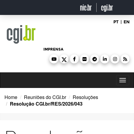
Ir
para
o
conteúdo
PT
|
EN
IMPRENSA
Toggl
naviga
Home
Reuniões do CGI.br
Resoluções
Resolução CGI.br/RES/2026/043