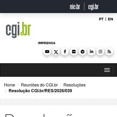
Ir
para
o
conteúdo
PT
|
EN
IMPRENSA
Toggl
naviga
Home
Reuniões do CGI.br
Resoluções
Resolução CGI.br/RES/2026/039