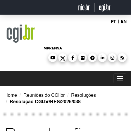
Ir
para
o
conteúdo
PT
|
EN
IMPRENSA
Toggl
naviga
Home
Reuniões do CGI.br
Resoluções
Resolução CGI.br/RES/2026/038