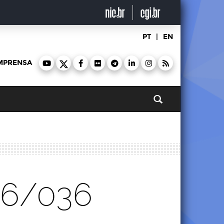
PT
|
EN
MPRENSA
Pesquisar
26/036