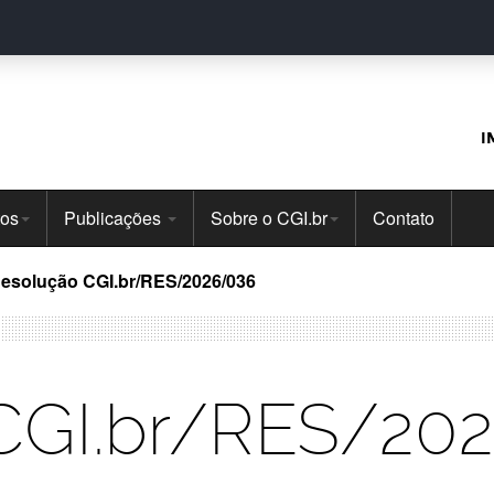
I
tos
Publicações
Sobre o CGI.br
Contato
esolução CGI.br/RES/2026/036
CGI.br/RES/20