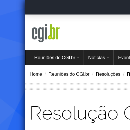
Ir
para
o
conteúdo
Menu
Reuniões do CGI.br
Notícias
Even
Principal
Home
Reuniões do CGI.br
Resoluções
R
Resolução 