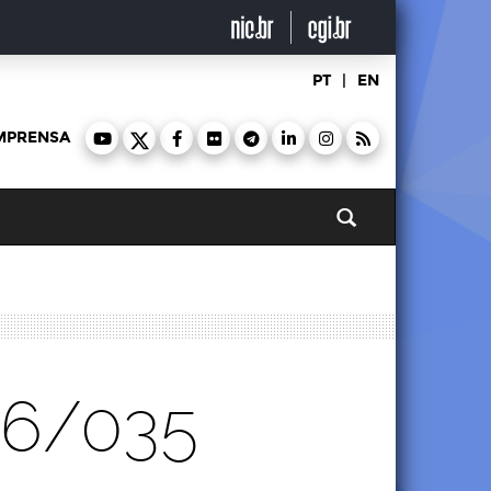
PT
|
EN
MPRENSA
Pesquisar
26/035