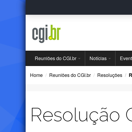
Ir
para
o
conteúdo
Menu
Reuniões do CGI.br
Notícias
Even
Principal
Home
Reuniões do CGI.br
Resoluções
R
Resolução 