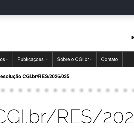
I
tos
Publicações
Sobre o CGI.br
Contato
esolução CGI.br/RES/2026/035
CGI.br/RES/20