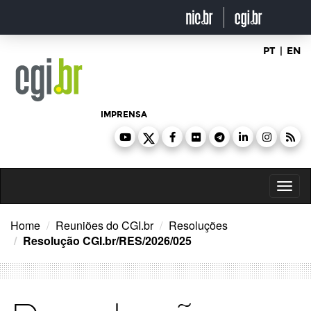
Ir
para
o
conteúdo
PT
|
EN
IMPRENSA
Toggl
naviga
Home
Reuniões do CGI.br
Resoluções
Resolução CGI.br/RES/2026/025