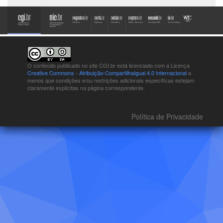
O conteúdo publicado no site CGI.br está
licenciado com a Licença
Creative Commons - Atribuição-CompartilhaIgual 4.0 Internacional
a
menos que condições e/ou restrições adicionais específicas estejam
claramente explícitas na página correspondente.
Política de Privacidade