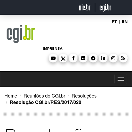
Ir
para
o
conteúdo
PT
|
EN
IMPRENSA
Toggl
naviga
Home
Reuniões do CGI.br
Resoluções
Resolução CGI.br/RES/2017/020