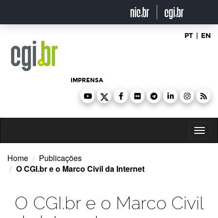
Ir
para
o
conteúdo
PT
|
EN
IMPRENSA
Toggl
naviga
Home
Publicações
O CGI.br e o Marco Civil da Internet
O CGI.br e o Marco Civil