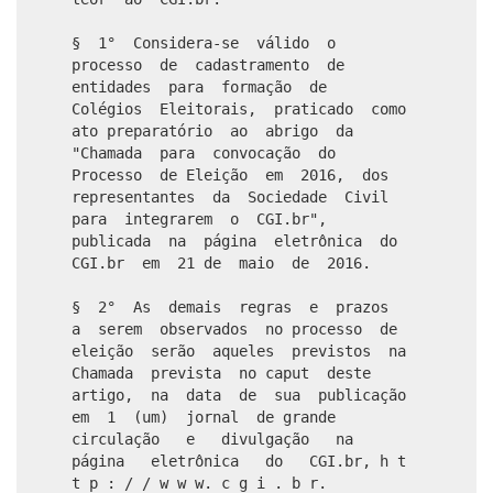
§ 1° Considera-se válido o
processo de cadastramento de
entidades para formação de
Colégios Eleitorais, praticado como
ato preparatório ao abrigo da
"Chamada para convocação do
Processo de Eleição em 2016, dos
representantes da Sociedade Civil
para integrarem o CGI.br",
publicada na página eletrônica do
CGI.br em 21 de maio de 2016.
§ 2° As demais regras e prazos
a serem observados no processo de
eleição serão aqueles previstos na
Chamada prevista no caput deste
artigo, na data de sua publicação
em 1 (um) jornal de grande
circulação e divulgação na
página eletrônica do CGI.br, h t
t p : / / w w w. c g i . b r.