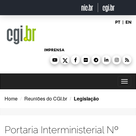
Ir
para
o
conteúdo
PT
|
EN
IMPRENSA
Toggl
naviga
Home
Reuniões do CGI.br
Legislação
Portaria Interministerial Nº