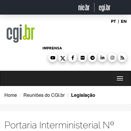
Ir
para
o
conteúdo
PT
|
EN
IMPRENSA
Toggl
naviga
Home
Reuniões do CGI.br
Legislação
Portaria Interministerial Nº