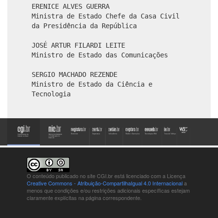
ERENICE ALVES GUERRA
Ministra de Estado Chefe da Casa Civil
da Presidência da República
JOSÉ ARTUR FILARDI LEITE
Ministro de Estado das Comunicações
SERGIO MACHADO REZENDE
Ministro de Estado da Ciência e
Tecnologia
O conteúdo publicado no site CGI.br está
licenciado com a Licença
Creative Commons - Atribuição-CompartilhaIgual 4.0 Internacional
a
menos que condições e/ou restrições adicionais específicas estejam
claramente explícitas na página correspondente.