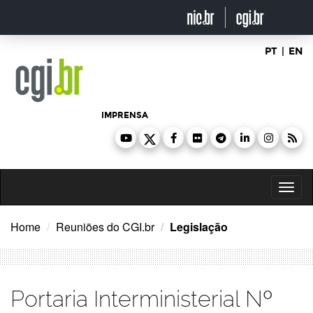
Ir
para
o
conteúdo
PT
|
EN
IMPRENSA
Toggl
naviga
Home
Reuniões do CGI.br
Legislação
Portaria Interministerial Nº