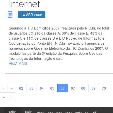
Internet
14 ABR 2008
Segundo a TIC Domicílios 2007, realizada pelo NIC.br, do total
de usuários 5% são da classe A, 36% de classe B, 48% da
classe C e 11% de classes D e E O Núcleo de Informação e
Coordenação do Ponto BR - NIC.br (www.nic.br) anuncia os
números sobre Governo Eletrônico da TIC Domicílios 2007. O
módulo faz parte da 3ª edição da Pesquisa Sobre Uso das
Tecnologias da Informação e da...
VEJA MAIS
‹
«
62
63
64
65
66
67
68
69
70
»
›