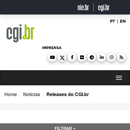
Ir
para
o
conteúdo
PT
|
EN
IMPRENSA
Toggl
naviga
Home
Notícias
Releases do CGI.br
FILTRAR