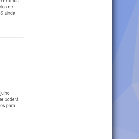
de exames
nico de
BS ainda
 julho
ue poderá
ios para