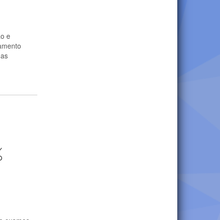
ão e
tamento
 as
%