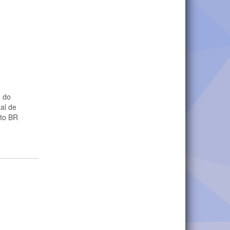
o do
al de
nto BR