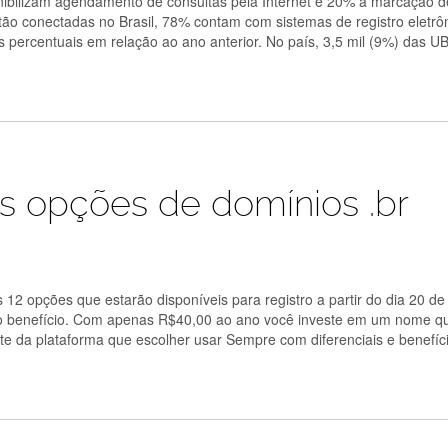
ibilizam agendamento de consultas pela Internet e 20% a marcação 
ão conectadas no Brasil, 78% contam com sistemas de registro eletrô
percentuais em relação ao ano anterior. No país, 3,5 mil (9%) das U
s opções de domínios .br
as 12 opções que estarão disponíveis para registro a partir do dia 20 de
usto benefício. Com apenas R$40,00 ao ano você investe em um nome q
nte da plataforma que escolher usar Sempre com diferenciais e benefíc