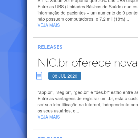
A TIC Saúde 2019 aponta que 23% das UBS dispon
Entre as UBS (Unidades Básicas de Saúde) que est
informação de pacientes – um aumento de 9 pontos 
não possuem computadores, e 7,2 mil (18%)...
VEJA MAIS
RELEASES
NIC.br oferece nova
08 JUL 2020
"app.br", "seg.br", "geo.br" e "des.br" estão entre 
Entre as vantagens de registrar um .br, está o c
ser sua identificação na Internet, independenteme
os seus usuários, o...
VEJA MAIS