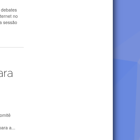
á debates
ternet no
ma sessão
ara
Comitê
ara a...