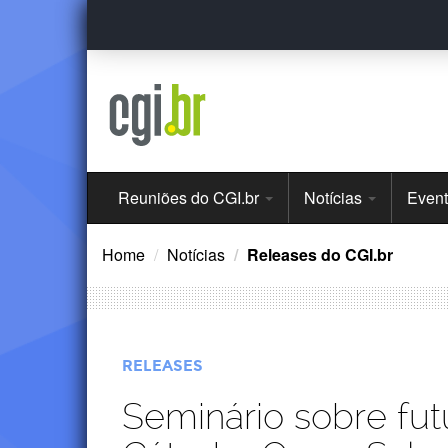
Ir
para
o
conteúdo
Menu
Reuniões do CGI.br
Notícias
Even
Principal
Home
Notícias
Releases do CGI.br
RELEASES
Seminário sobre fut