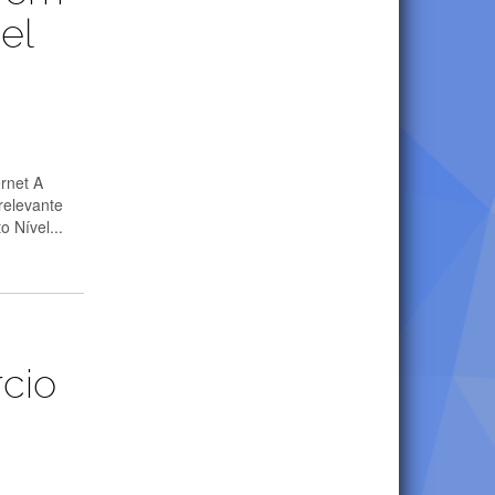
el
rnet A
relevante
o Nível...
cio