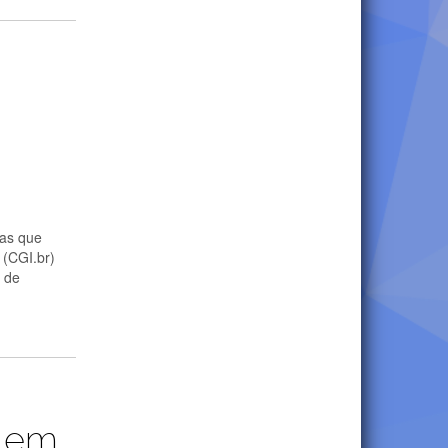
mas que
 (CGI.br)
a de
” em