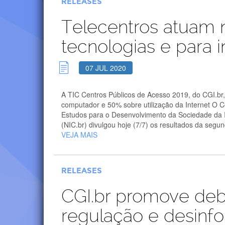
RELEASES
Telecentros atuam 
tecnologias e para in
07 JUL 2020
A TIC Centros Públicos de Acesso 2019, do CGI.br
computador e 50% sobre utilização da Internet O Co
Estudos para o Desenvolvimento da Sociedade da 
(NIC.br) divulgou hoje (7/7) os resultados da segun
VEJA MAIS
RELEASES
CGI.br promove deba
regulação e desinf