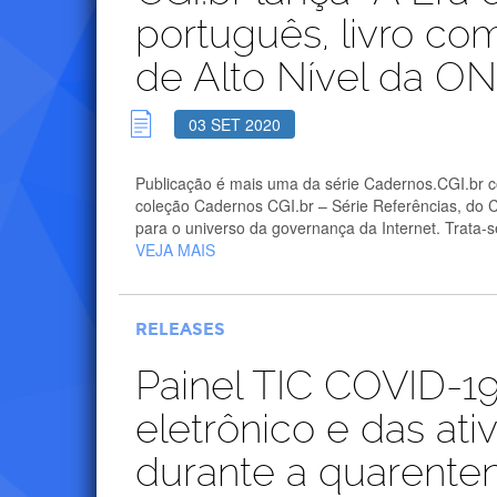
português, livro co
de Alto Nível da O
03 SET 2020
Publicação é mais uma da série Cadernos.CGI.br co
coleção Cadernos CGI.br – Série Referências, do Co
para o universo da governança da Internet. Trata-se 
VEJA MAIS
RELEASES
Painel TIC COVID-1
eletrônico e das ati
durante a quarente