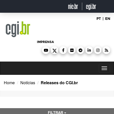
Ir
para
o
conteúdo
PT
|
EN
IMPRENSA
Toggl
naviga
Home
Notícias
Releases do CGI.br
FILTRAR