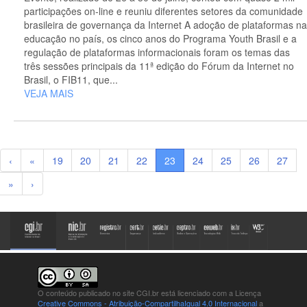
participações on-line e reuniu diferentes setores da comunidade
brasileira de governança da Internet A adoção de plataformas na
educação no país, os cinco anos do Programa Youth Brasil e a
regulação de plataformas informacionais foram os temas das
três sessões principais da 11ª edição do Fórum da Internet no
Brasil, o FIB11, que...
VEJA MAIS
‹
«
19
20
21
22
23
24
25
26
27
»
›
O conteúdo publicado no site CGI.br está
licenciado com a Licença
Creative Commons - Atribuição-CompartilhaIgual 4.0 Internacional
a