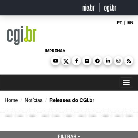
Ir
para
o
conteúdo
PT
|
EN
IMPRENSA
Toggl
naviga
Home
Notícias
Releases do CGI.br
FILTRAR