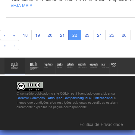
VEJA MAIS
‹
«
18
19
20
21
22
23
24
25
26
»
›
O conteúdo publicado no site CGI.br está
licenciado com a Licença
Creative Commons - Atribuição-CompartilhaIgual 4.0 Internacional
a
menos que condições e/ou restrições adicionais específicas estejam
claramente explícitas na página correspondente.
Política de Privacidade